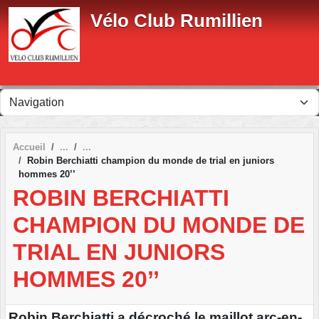
Panneau de gestion des cookies
Vélo Club Rumillien
Accueil
Robin Berchiatti champion du monde de trial en juniors
hommes 20’’
ROBIN BERCHIATTI
CHAMPION DU MONDE DE
TRIAL EN JUNIORS
HOMMES 20’’
Robin Berchiatti a décroché le maillot arc-en-