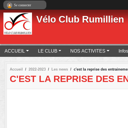
Panneau de gestion des cookies
Se connecter
Vélo Club Rumillien
ACCUEIL
LE CLUB
NOS ACTIVITES
Info
Accueil
2022-2023
Les news
c'est la reprise des entrainemen
C'EST LA REPRISE DES E