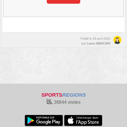
Publié le
28 avril 2026
par
Laure MERCIER
SPORTS
REGIONS
38844
visites