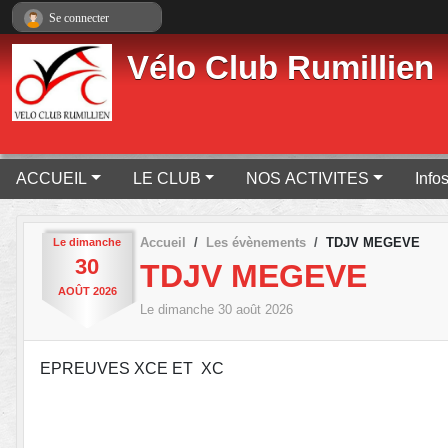
Panneau de gestion des cookies
Se connecter
Vélo Club Rumillien
ACCUEIL
LE CLUB
NOS ACTIVITES
Info
Accueil
Les évènements
TDJV MEGEVE
Le
dimanche
30
TDJV MEGEVE
AOÛT
2026
Le
dimanche
30
août
2026
EPREUVES XCE ET XC