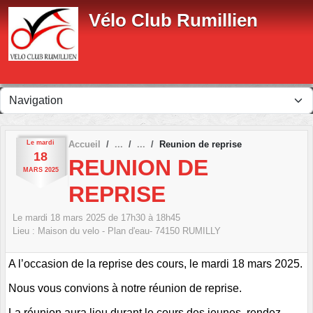
Panneau de gestion des cookies
Vélo Club Rumillien
Le
mardi
Accueil
Reunion de reprise
18
REUNION DE
MARS
2025
REPRISE
Le
mardi
18
mars
2025
de 17h30 à 18h45
Lieu :
Maison du velo - Plan d'eau-
74150
RUMILLY
A l’occasion de la reprise des cours, le mardi 18 mars 2025.
Nous vous convions à notre réunion de reprise.
La réunion aura lieu durant le cours des jeunes, rendez-