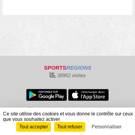
SPORTS
REGIONS
38962
visites
Charte cookies
Gestion des cookies
Ce site utilise des cookies et vous donne le contrôle sur ceux
Informations légales
Signaler un contenu inapproprié
que vous souhaitez activer
Tout accepter
Tout refuser
Personnaliser
Envie de participer ?
Connexion