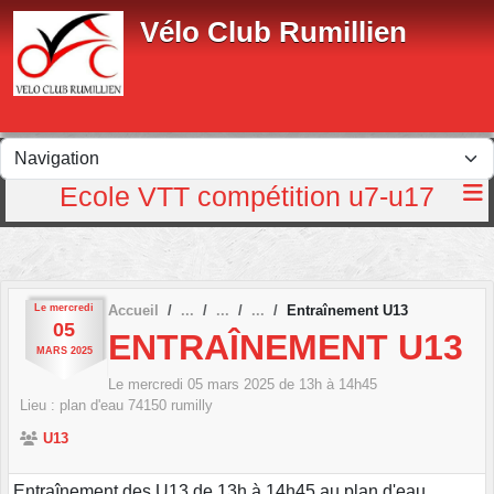
Panneau de gestion des cookies
Vélo Club Rumillien
Ecole VTT compétition u7-u17
Le
mercredi
Accueil
Entraînement U13
05
ENTRAÎNEMENT U13
MARS
2025
Le
mercredi
05
mars
2025
de 13h à 14h45
Lieu :
plan d'eau
74150
rumilly
U13
Entraînement des U13 de 13h à 14h45 au plan d'eau.