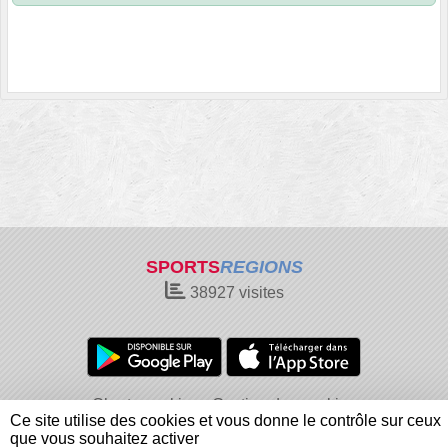
SPORTS
REGIONS
38927
visites
Charte cookies
Gestion des cookies
Ce site utilise des cookies et vous donne le contrôle sur ceux
Informations légales
Signaler un contenu inapproprié
que vous souhaitez activer