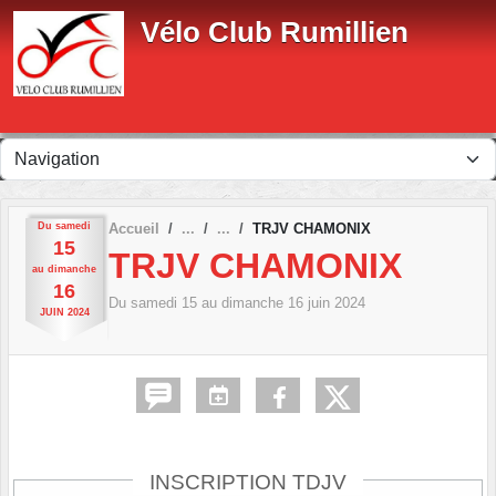
Panneau de gestion des cookies
Vélo Club Rumillien
Du
samedi
Accueil
TRJV CHAMONIX
15
TRJV CHAMONIX
au
dimanche
16
Du
samedi
15
au
dimanche
16
juin
2024
JUIN
2024
INSCRIPTION TDJV