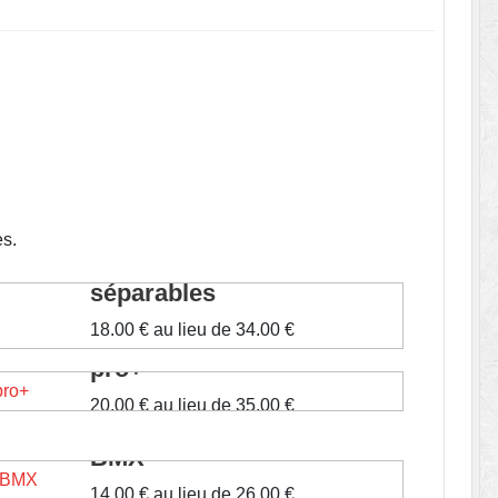
es.
Maillots manches courtes
séparables
18.00 €
au lieu de
34.00 €
Maillots manches courtes
Voir le produit
pro+
20.00 €
au lieu de
35.00 €
Maillots manches longues
Voir le produit
BMX
14.00 €
au lieu de
26.00 €