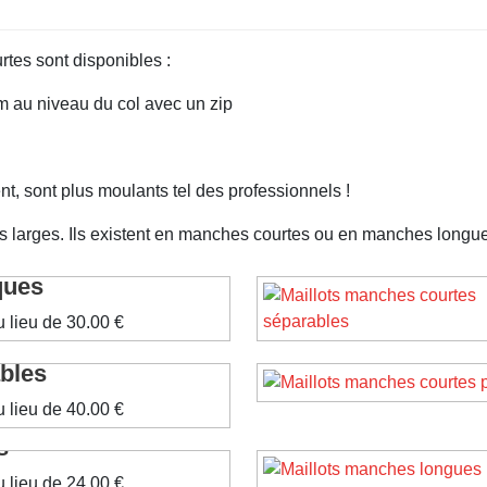
rtes sont disponibles :
m au niveau du col avec un zip
nt, sont plus moulants tel des professionnels !
lus larges. Ils existent en manches courtes ou en manches longu
ts manches courtes
ques
u lieu de
30.00 €
ts manches longues
it
bles
u lieu de
40.00 €
ts BMX manches
it
s
u lieu de
24.00 €