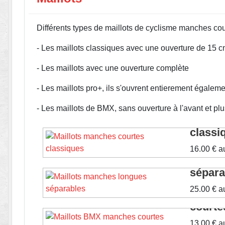
Différents types de maillots de cyclisme manches cou
- Les maillots classiques avec une ouverture de 15 c
- Les maillots avec une ouverture complète
- Les maillots pro+, ils s'ouvrent entierement égaleme
- Les maillots de BMX, sans ouverture à l'avant et p
Maillo
classi
16.00 €
a
Maillo
Voir le produ
sépara
25.00 €
a
Maillo
Voir le produ
courte
13.00 €
a