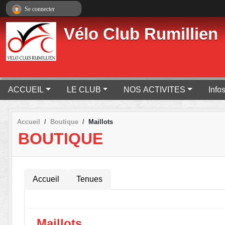
Panneau de gestion des cookies
Se connecter
Vélo Club Rumillien
ACCUEIL
LE CLUB
NOS ACTIVITES
Info
Accueil
Boutique
Maillots
BOUTIQUE
Accueil
Tenues
Maillots